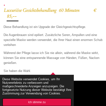
Luxuriöse Gesichtsbehandlung 60 Minuten €
85,--
Diese Behandlung ist ein Upgrade der Gleichgewichtspflege.
Die Augenbrauen sind epiliert. Zusätzliche Seren, Ampullen und eine
spezielle Maske werden verwendet, die Ihrer Haut einen enormen Schub
verleihen
Während der Pflege lasse ich Sie nie allein, während die Maske wirkt,
können Sie eine entspannende Massage von Händen, Füßen, Nacken
genießen.
Sie haben die Wahl.
Diese Website verwendet Cookies, um Ihr
TOP
Nutzererlebnis zu verbessern und
maßgeschneiderte Anzeigen anzuzeigen. Die
fortgesetzte Nutzung dieser Website bestätigt Ihre
Zustimmung zur Verwendung von Cookies.
© 2022 - 2026 kosmetikerin-eveline.at/
Mit Unterstützung von
JouwWeb
Ich stimme zu